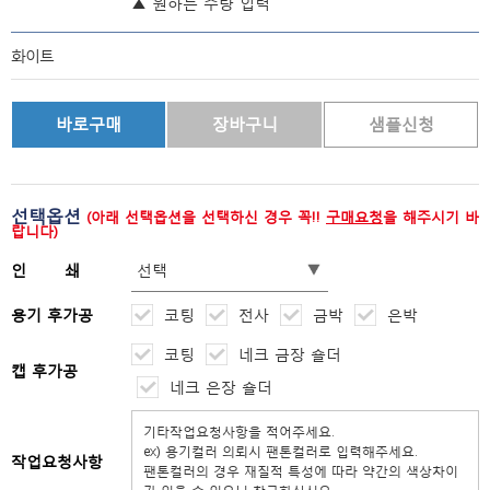
▲ 원하는 수량 입력
화이트
선택옵션
(아래 선택옵션을 선택하신 경우 꼭!!
구매요청
을 해주시기 바
랍니다)
인 쇄
용기 후가공
코팅
전사
금박
은박
코팅
네크 금장 숄더
캡 후가공
네크 은장 숄더
작업요청사항