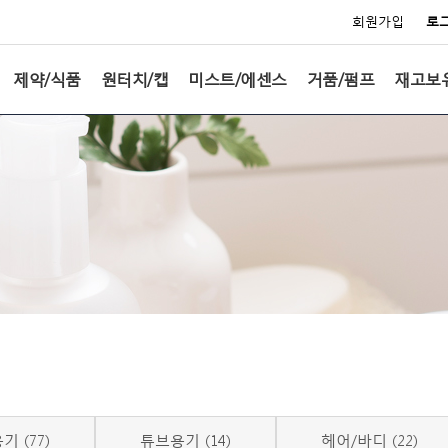
회원가입
로
제약/식품
원터치/캡
미스트/에센스
거품/펌프
재고보
기 (77)
튜브용기 (14)
헤어/바디 (22)