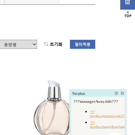
초기화
필터적용
Tocplus