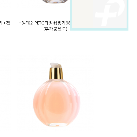
용기+캡
HB-F02_PETG타원형용기98ml 용기+캡
(후가공별도)