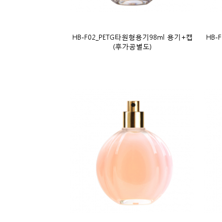
HB-F02_PETG타원형용기98ml 용기+캡
HB-
(후가공별도)